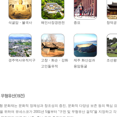
석굴암・불국사
해인사장경판전
종묘
창덕궁
경주역사유적지구
고창・화순・강화
제주 화산섬과
조선왕
고인돌유적
용암동굴
 문화재는 문화적 정체성과 창조성의 증진, 문화적 다양성 보존 등의 핵심 
을 위하여 유네스코가 2001년 5월부터 “구전 및 무형유산 걸작”을 지정하고 각