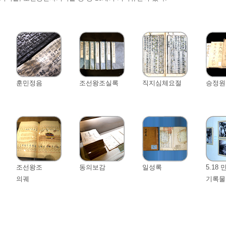
훈민정음
조선왕조실록
직지심체요절
승정원
조선왕조
동의보감
일성록
5.18
의궤
기록물