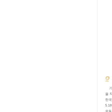
기록
을 
한국
5.
운동