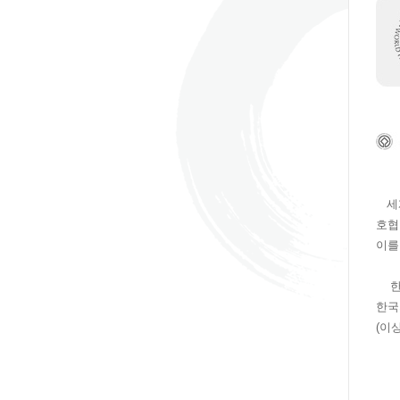
세계
호협
이를
한국
한국
(이