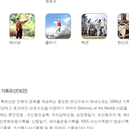
영등굿
매사냥
줄타기
택견
한산모
유산은 인류의 문화를 계승하는 중요한 유산으로서 유네스코는 1995년 기
작성하고 효과적인 보존수단을 마련하기 위하여 [Memory of the World] 
에는 훈민정음 , 조선왕조실록, 직지심체요절, 승정원일기, 조선왕조의 궤, 해인
18민주화운동기록물, 난중일기, 새마을운동기록물, KBS 이산가족찾기 방송기록
기록물, 조선통신사기록물 등 총 16개의 기록유산이 있다.