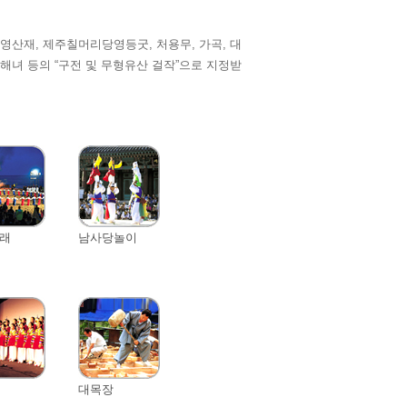
영산재, 제주칠머리당영등굿, 처용무, 가곡, 대
주해녀 등의 “구전 및 무형유산 걸작”으로 지정받
래
남사당놀이
대목장