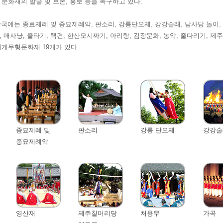
 문화재의 발굴 및 보존, 홍보 등을 촉구하고 있다.
에는 종료제례 및 종묘제례악, 판소리, 강릉단오제, 강강술래, 남사당 놀이, 
, 매사냥, 줄타기, 택견, 한산모시짜기, 아리랑, 김장문화, 농악, 줄다리기, 제
세계무형문화재 19개가 있다.
종묘제례 및
판소리
강릉 단오제
강강술
종묘제례악
영산재
제주칠머리당
처용무
가곡