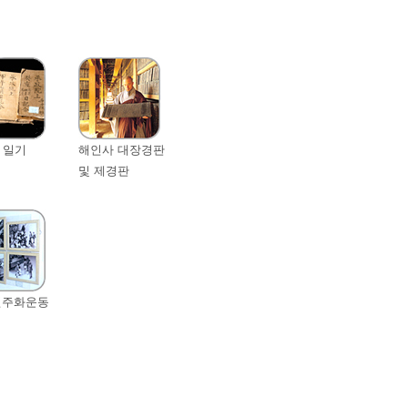
 일기
해인사 대장경판
및 제경판
 민주화운동