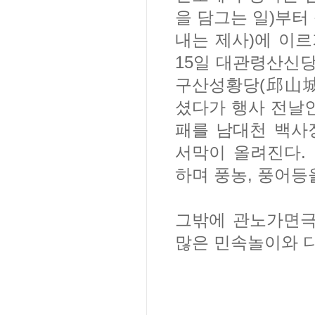
을 담그는 일)부터 
내는 제사)에 이
15일 대관령산신
구산성황당(邱山城
셨다가 행사 전날인
패를 남대천 백사
서막이 올려진다.
하며 풍농, 풍어등
그밖에 관노가면극,
많은 민속놀이와 