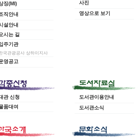
사진
상징(MI)
영상으로 보기
조직안내
시설안내
오시는 길
입주기관
한국관광공사 상하이지사
운영공고
대관 신청
도서관이용안내
물품대여
도서관소식