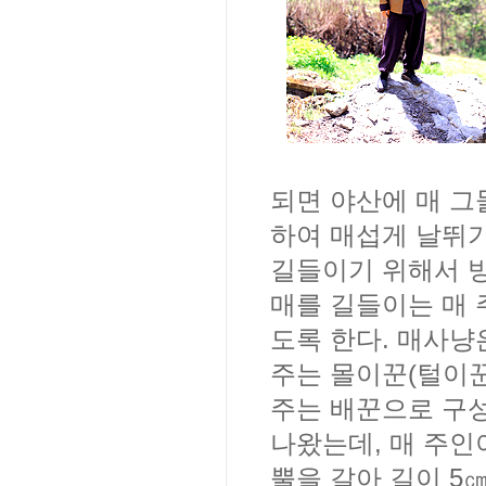
되면 야산에 매 그
하여 매섭게 날뛰기
길들이기 위해서 방
매를 길들이는 매 
도록 한다. 매사냥
주는 몰이꾼(털이꾼
주는 배꾼으로 구성
나왔는데, 매 주인
뿔을 갈아 길이 5