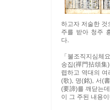
하고자 저술한 것
주를 받아 청주 
다.
「불조직지심체요
송집(禪門拈頌集)
렵하고 역대의 여러 
(歌), 명(銘), 서
(要諦)를 깨닫는데
이 그 주된 내용이