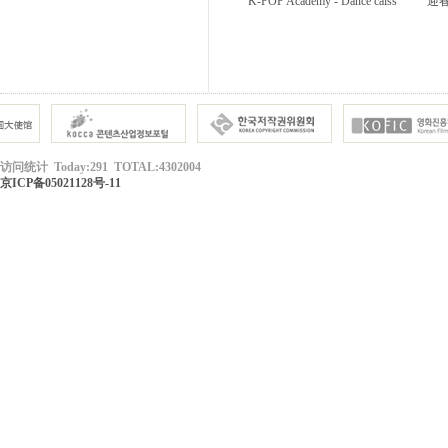
K-POP Academy - Dance calss
迎
访问统计 Today:291 TOTAL:4302004
京ICP备05021128号-11