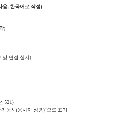
사용
,
한국어로 작성
)
각
)
 및 면접 실시
)
선
521)
력 응시
(
응시자 성명
)"
으로 표기