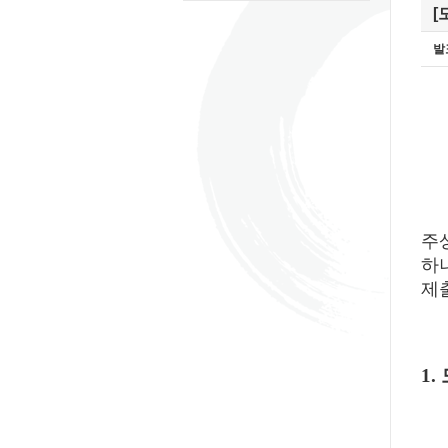
[
발
주
하
제
1.