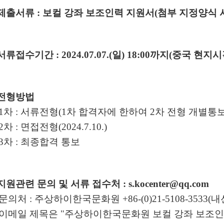
제출서류
:
보컬 강좌 보조인력 지원서
(
첨부 지정양식 
서류접수기간
: 2024.07.07.(
일
) 18:00
까지
(
중국 현지시
전형방법
1
차
:
서류전형
(1
차 합격자에 한하여
2
차 전형 개별통보
2
차
:
면접전형
(2024.7.10.)
3
차
:
최종합격 통보
지원관련 문의 및 서류 접수처
: s.kocenter@qq.com
문의처
:
주상하이한국문화원
+86-(0)21-5108-3533(
내
이메일 제목은
"
주상하이한국문화원 보컬 강좌 보조인