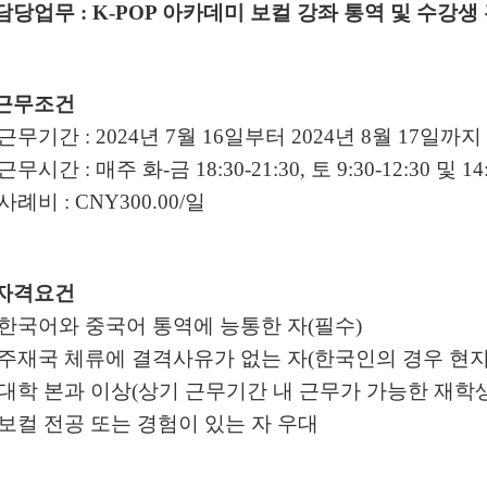
담당업무
: K-POP
아카데미 보컬 강좌 통역 및 수강생
근무조건
근무기간
: 2024
년
7
월
16
일부터
2024
년
8
월
17
일까지
근무시간
:
매주 화
-
금
18:30-21:30,
토
9:30-12:30
및
14
사례비
: CNY300.00/
일
자격요건
한국어와 중국어 통역에 능통한 자
(
필수
)
주재국 체류에 결격사유가 없는 자
(
한국인의 경우 현지
대학 본과 이상
(
상기 근무기간 내 근무가 가능한 재학
보컬 전공 또는 경험이 있는 자 우대