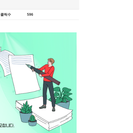
클릭수
596